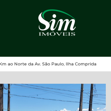
m ao Norte da Av. São Paulo, Ilha Comprida