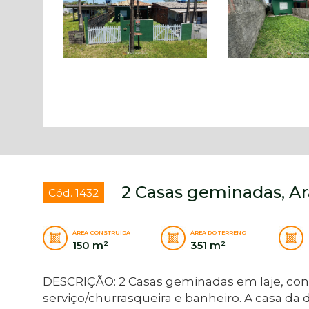
2 Casas geminadas, Ara
Cód. 1432
ÁREA CONSTRUÍDA
ÁREA DO TERRENO
150 m²
351 m²
DESCRIÇÃO: 2 Casas geminadas em laje, cont
serviço/churrasqueira e banheiro. A casa d