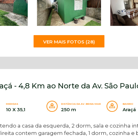
VER MAIS FOTOS (28)
çá - 4,8 Km ao Norte da Av. São Paul
MEDIDAS
DISTÂNCIA DA AV. BEIRA-MAR
BAIRRO
10 X 35,1
250 m
Araçá
endo a casa da esquerda, 2 dorm, sala e cozinha in
a direita contem garagem fechada, 1 dorm, cozinha 