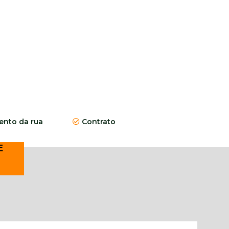
nto da rua
Contrato
E