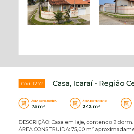
Casa, Icaraí - Região C
Cód. 1242
ÁREA CONSTRUÍDA
ÁREA DO TERRENO
75 m²
242 m²
DESCRIÇÃO: Casa em laje, contendo 2 dorm. (s
ÁREA CONSTRUÍDA: 75,00 m² aproximadamen