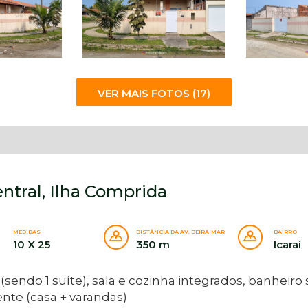
VER MAIS FOTOS (17)
entral, Ilha Comprida
MEDIDAS
DISTÂNCIA DA AV. BEIRA-MAR
BAIRRO
10 X 25
350 m
Icaraí
endo 1 suíte), sala e cozinha integrados, banheiro s
te (casa + varandas)