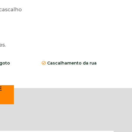
 cascalho
​​​
goto
Cascalhamento da rua
E