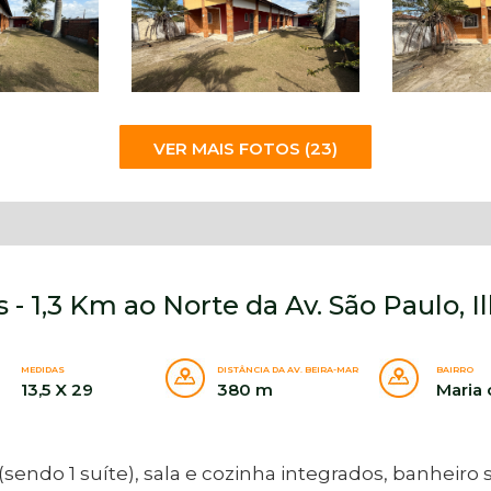
VER MAIS FOTOS (23)
 - 1,3 Km ao Norte da Av. São Paulo, 
MEDIDAS
DISTÂNCIA DA AV. BEIRA-MAR
BAIRRO
13,5 X 29
380 m
Maria
ndo 1 suíte), sala e cozinha integrados, banheiro s