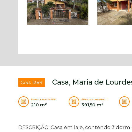
Casa, Maria de Lourdes
Cód. 1389
ÁREA CONSTRUÍDA
ÁREA DO TERRENO
210 m²
391,50 m²
DESCRIÇÃO: Casa em laje, contendo 3 dorm (se