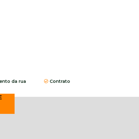
nto da rua
Contrato
E