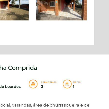
Ilha Comprida
DORMITÓRIOS
SUÍTES
 de Lourdes
3
1
ocial, varandas, área de churrasqueira e de