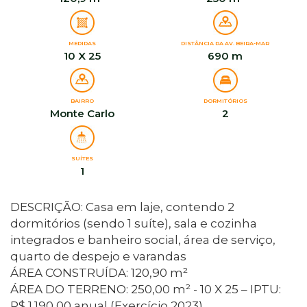
MEDIDAS
DISTÂNCIA DA AV. BEIRA-MAR
10 X 25
690 m
BAIRRO
DORMITÓRIOS
Monte Carlo
2
SUÍTES
1
DESCRIÇÃO: Casa em laje, contendo 2
dormitórios (sendo 1 suíte), sala e cozinha
integrados e banheiro social, área de serviço,
quarto de despejo e varandas
ÁREA CONSTRUÍDA: 120,90 m²
ÁREA DO TERRENO: 250,00 m² - 10 X 25 – IPTU:
R$ 1.190,00 anual (Exercício 2023)