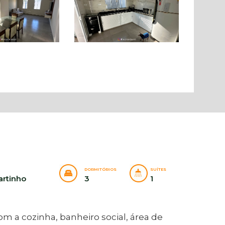
DORMITÓRIOS
SUÍTES
artinho
3
1
m a cozinha, banheiro social, área de