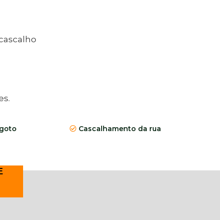
 cascalho
es.
goto
Cascalhamento da rua
E