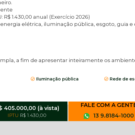
eiro.
mente
 R$ 1.430,00 anual (Exercício 2026)
gia elétrica, iluminação pública, esgoto, guia e
pla, a fim de apresentar inteiramente os ambient
Iluminação pública
Rede de es
FALE COM A GENT
$ 405.000,00 (à vista)
IPTU
R$ 1.430,00
13 9.8184-1000