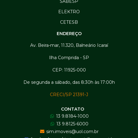
SABESP
ELEKTRO
CETESB
ENDEREÇO
Av. Beira-mar, 11.320, Balneário Icaraí
Ilha Comprida - SP
CEP: 11925-000
De segunda a sábado, das 8:30h às 17:00h
CRECI/SP 21391-J
CONTATO
13 9.8184-1000
13 9.8125-6000
sim.imoveis@uol.com.br