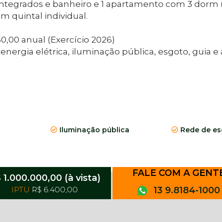
integrados e banheiro e 1 apartamento com 3 dorm (
m quintal individual.
,00 anual (Exercício 2026)
gia elétrica, iluminação pública, esgoto, guia e 
Iluminação pública
Rede de es
FALE COM A GENT
 1.000.000,00 (à vista)
IPTU
R$ 6.400,00
13 9.8184-1000