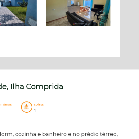
de, Ilha Comprida
ITÓRIOS
SUÍTES
1
rm, cozinha e banheiro e no prédio térreo,