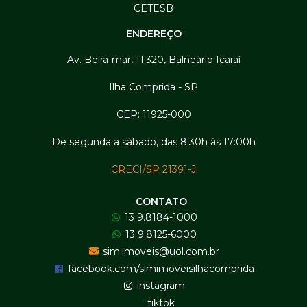
CETESB
ENDEREÇO
Av. Beira-mar, 11.320, Balneário Icaraí
Ilha Comprida - SP
CEP: 11925-000
De segunda a sábado, das 8:30h às 17:00h
CRECI/SP 21391-J
CONTATO
13 9.8184-1000
13 9.8125-6000
sim.imoveis@uol.com.br
facebook.com/simimoveisilhacomprida
instagram
tiktok