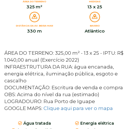
ÁREA DO TERRENO
MEDIDAS
325 m²
13 x 25
DISTÂNCIA DA AV. BEIRA-MAR
BAIRRO
330 m
Atlântico
ÁREA DO TERRENO: 325,00 m² - 13 x 25 - IPTU: R$
1.040,00 anual (Exercício 2022)
INFRAESTRUTURA DA RUA: água encanada,
energia elétrica, iluminação pública, esgoto e
cascalho
DOCUMENTAÇÃO: Escritura de venda e compra
OBS: Acima do nível da rua (estimado)
LOGRADOURO: Rua Porto de Iguape
GOOGLE MAPS:
Clique aqui para ver o mapa
Água tratada
Energia elétrica