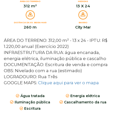
ÁREA DO TERRENO
MEDIDAS
312 m²
13 X 24
DISTÂNCIA DA AV. BEIRA-MAR
BAIRRO
260 m
City Mar
ÁREA DO TERRENO: 312,00 m² - 13 x 24 - IPTU: R$
1.220,00 anual (Exercício 2022)
INFRAESTRUTURA DA RUA: água encanada,
energia elétrica, iluminação pública e cascalho
DOCUMENTAÇÃO: Escritura de venda e compra
OBS: Nivelado com a rua (estimado)
LOGRADOURO: Rua Três
GOOGLE MAPS:
Clique aqui para ver o mapa
Água tratada
Energia elétrica
Iluminação pública
Cascalhamento da rua
Escritura