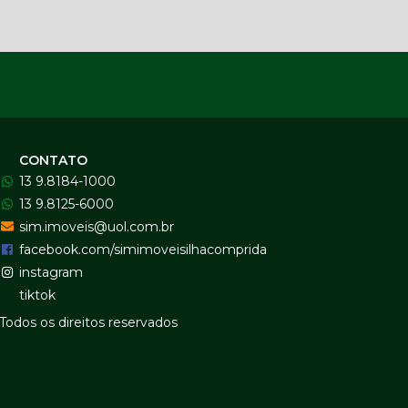
CONTATO
13 9.8184-1000
13 9.8125-6000
sim.imoveis@uol.com.br
facebook.com/simimoveisilhacomprida
instagram
tiktok
Todos os direitos reservados