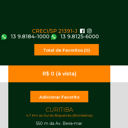
CRECI/SP 21391-J
13 9.8184-1000
13 9.8125-6000
Total de Favoritos (0)
R$ 0 (à vista)
Adicionar Favorito
CURITIBA
4,7 Km ao Sul do Boqueirão (Bombeiros)
550 m da Av. Beira-mar.