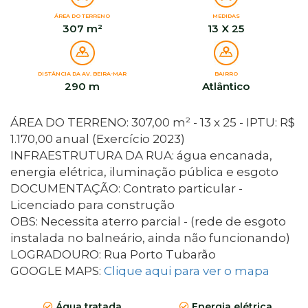
ÁREA DO TERRENO
MEDIDAS
307 m²
13 X 25
DISTÂNCIA DA AV. BEIRA-MAR
BAIRRO
290 m
Atlântico
ÁREA DO TERRENO: 307,00 m² - 13 x 25 - IPTU: R$
1.170,00 anual (Exercício 2023)
INFRAESTRUTURA DA RUA: água encanada,
energia elétrica, iluminação pública e esgoto
DOCUMENTAÇÃO: Contrato particular -
Licenciado para construção
OBS: Necessita aterro parcial - (rede de esgoto
instalada no balneário, ainda não funcionando)
LOGRADOURO: Rua Porto Tubarão
GOOGLE MAPS:
Clique aqui para ver o mapa
Água tratada
Energia elétrica