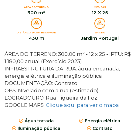
ÁREA DO TERRENO
MEDIDAS
300 m²
12 X 25
DISTÂNCIA DA AV. BEIRA-MAR
BAIRRO
430 m
Jardim Portugal
ÁREA DO TERRENO: 300,00 m² - 12 x 25 - IPTU: R$
1.180,00 anual (Exercício 2023)
INFRAESTRUTURA DA RUA: água encanada,
energia elétrica e iluminação pública
DOCUMENTAÇÃO: Contrato
OBS: Nivelado com a rua (estimado)
LOGRADOURO: Rua Figueira da Foz
GOOGLE MAPS:
Clique aqui para ver o mapa
Água tratada
Energia elétrica
Iluminação pública
Contrato