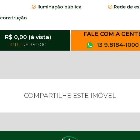
Iluminação pública
Rede de es
 construção
FALE COM A GENT
R$ 0,00 (à vista)
IPTU
R$ 950,00
13 9.8184-1000
COMPARTILHE ESTE IMÓVEL