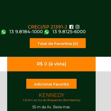
CRECI/SP 21391-J
13 9.8184-1000
13 9.8125-6000
Total de Favoritos (0)
R$ 0 (à vista)
Adicionar Favorito
KENNEDY
1,15 Km ao Sul do Boqueirão (Bombeiros)
55 m da Av. Beira-mar.