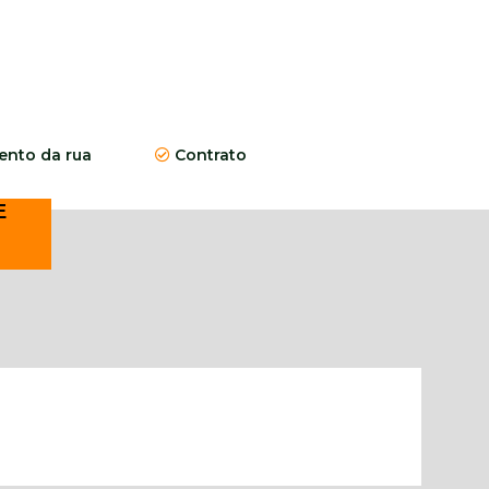
nto da rua
Contrato
E