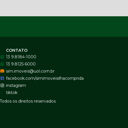
CONTATO
13 9.8184-1000
13 9.8125-6000
sim.imoveis@uol.com.br
facebook.com/simimoveisilhacomprida
instagram
tiktok
Todos os direitos reservados