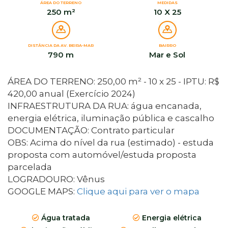
ÁREA DO TERRENO
MEDIDAS
250 m²
10 X 25
DISTÂNCIA DA AV. BEIRA-MAR
BAIRRO
790 m
Mar e Sol
ÁREA DO TERRENO: 250,00 m² - 10 x 25 - IPTU: R$
420,00 anual (Exercício 2024)
INFRAESTRUTURA DA RUA: água encanada,
energia elétrica, iluminação pública e cascalho
DOCUMENTAÇÃO: Contrato particular
OBS: Acima do nível da rua (estimado) - estuda
proposta com automóvel/estuda proposta
parcelada
LOGRADOURO: Vênus
GOOGLE MAPS:
Clique aqui para ver o mapa
Água tratada
Energia elétrica