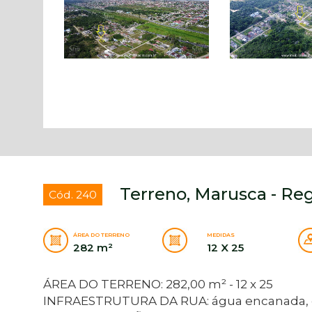
Terreno, Marusca - Reg
Cód. 240
ÁREA DO TERRENO
MEDIDAS
282 m²
12 X 25
ÁREA DO TERRENO: 282,00 m² - 12 x 25
INFRAESTRUTURA DA RUA: água encanada, ene