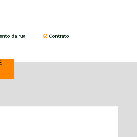
nto da rua
Contrato
E