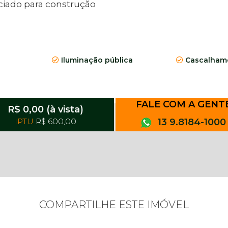
iado para construção
Iluminação pública
Cascalhame
FALE COM A GENT
R$ 0,00 (à vista)
IPTU
R$ 600,00
13 9.8184-1000
COMPARTILHE ESTE IMÓVEL