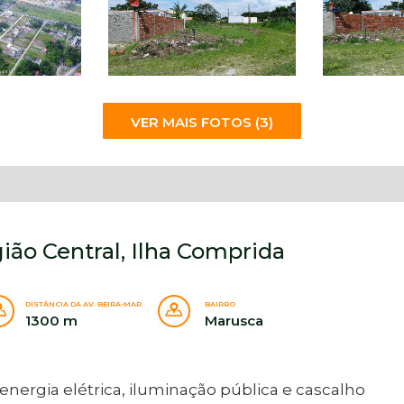
VER MAIS FOTOS (3)
ião Central, Ilha Comprida
DISTÂNCIA DA AV. BEIRA-MAR
BAIRRO
1300 m
Marusca
rgia elétrica, iluminação pública e cascalho