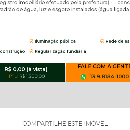
stro imobiliário efetuado pela prefeitura) - Licen
Padrão de água, luz e esgoto instalados (água ligada 
Iluminação pública
Rede de es
 construção
Regularização fundiária
FALE COM A GENT
R$ 0,00 (à vista)
IPTU
R$ 1.500,00
13 9.8184-1000
COMPARTILHE ESTE IMÓVEL