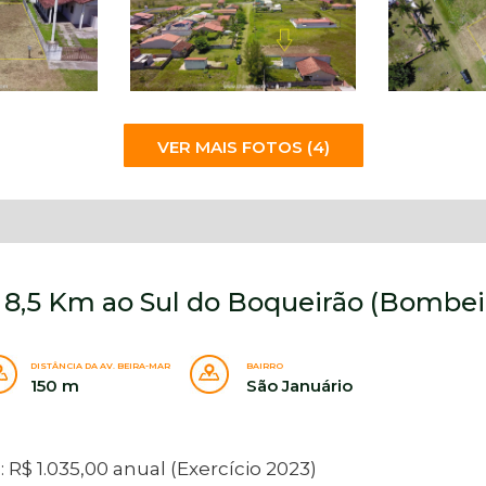
VER MAIS FOTOS (4)
- 8,5 Km ao Sul do Boqueirão (Bombei
DISTÂNCIA DA AV. BEIRA-MAR
BAIRRO
150 m
São Januário
 R$ 1.035,00 anual (Exercício 2023)