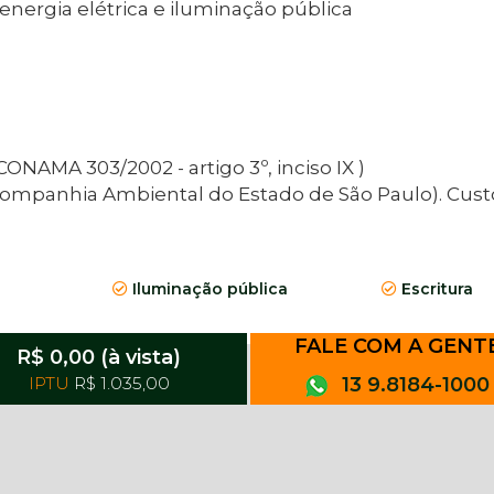
rgia elétrica e iluminação pública
CONAMA 303/2002 - artigo 3º, inciso IX )
Companhia Ambiental do Estado de São Paulo). Cust
Iluminação pública
Escritura
FALE COM A GENT
R$ 0,00 (à vista)
IPTU
R$ 1.035,00
13 9.8184-1000