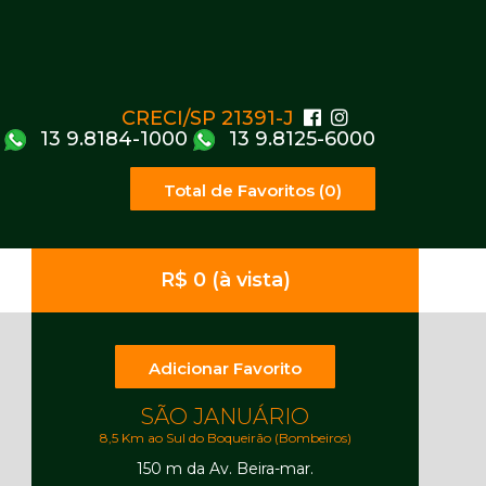
CRECI/SP 21391-J
13 9.8184-1000
13 9.8125-6000
Total de Favoritos (0)
R$ 0 (à vista)
Adicionar Favorito
SÃO JANUÁRIO
8,5 Km ao Sul do Boqueirão (Bombeiros)
150 m da Av. Beira-mar.