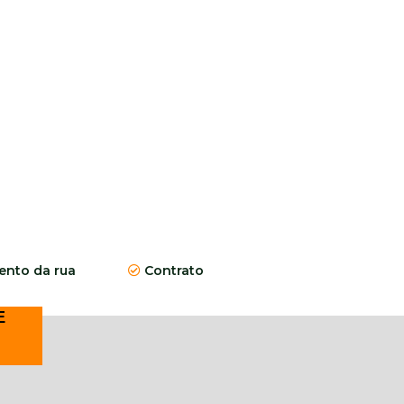
nto da rua
Contrato
E