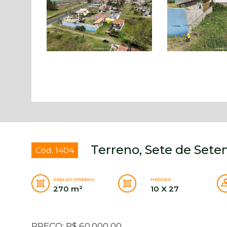
Terreno, Sete de Sete
Cód. 1404
ÁREA DO TERRENO
MEDIDAS
270 m²
10 X 27
PREÇO: R$ 60.000,00