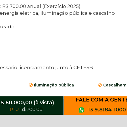
 R$ 700,00 anual (Exercício 2025)
rgia elétrica, iluminação pública e cascalho
murado
 Necessário licenciamento junto à CETESB
Iluminação pública
Cascalhame
FALE COM A GENT
$ 60.000,00 (à vista)
IPTU
R$ 700,00
13 9.8184-1000