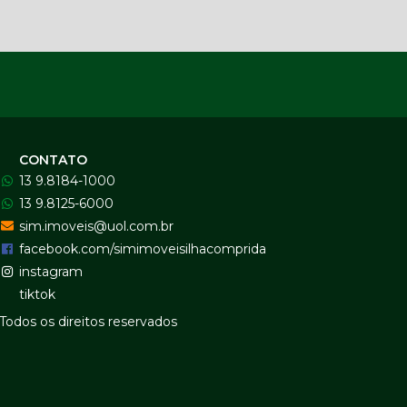
CONTATO
13 9.8184-1000
13 9.8125-6000
sim.imoveis@uol.com.br
facebook.com/simimoveisilhacomprida
instagram
tiktok
Todos os direitos reservados