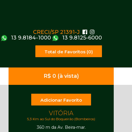
CRECI/SP 21391-J
13 9.8184-1000
13 9.8125-6000
Total de Favoritos (0)
R$ 0 (à vista)
Adicionar Favorito
VITÓRIA
5,3 Km ao Sul do Boqueirão (Bombeiros)
360 m da Av. Beira-mar.